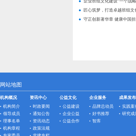
企业班组文化建设“一个战
匠心筑梦，打造卓越班组文
守正创新著华章 健康中国
网站地图
机构概况
资讯中心
公益文化
企业服务
成果发布
机构简介
时政要闻
公益建设
品牌总动员
实践案
领导成员
通知公告
企业公益
好书推荐
研究成
理事名单
资讯动态
公益合作
智库
机构章程
政策法规
专家委员
党建专栏