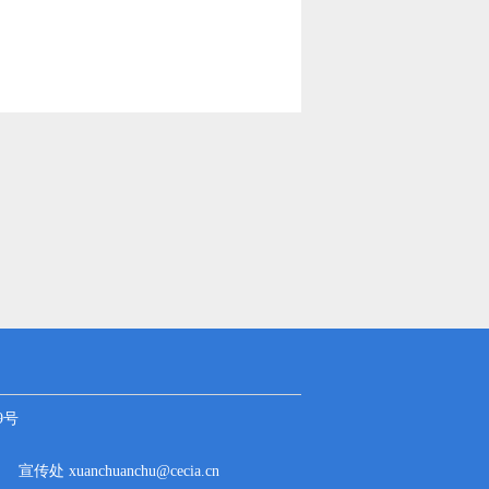
9号
cn
宣传处 xuanchuanchu@cecia.cn