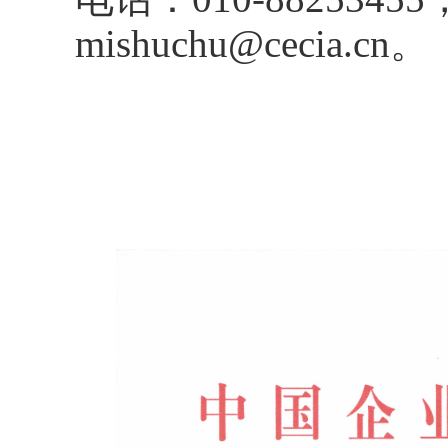
mishuchu@cecia.cn。