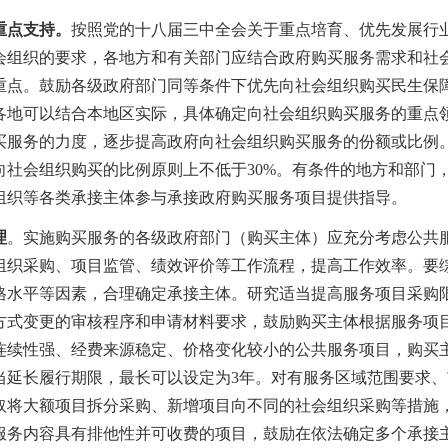
重点支持。
按照党的十八届三中全会关于重点培育、优先发展行
会组织的要求，各地方和有关部门应结合政府购买服务需求和社
重点。鼓励各级政府部门
同等条件下优先向社会组织购买民生保
各地可以结合本地区实际，具体确定向社会组织购买服务的重点
买服务的力度，逐步提高政府向社会组织购买服务的份额或比例
向社会组织购买的比例原则上不低于
30%。有条件的地方和部门
组织等各类承接主体参与承接政府购买服务项目提供指导。
理
。实施购买服务的各级政府部门（购买主体）应充分考虑公共
组织采购、项目监管、绩效评价
等工作流程，提高工作效率。要
格水平等因素，合理确定承接主体。研究适当提高服务项目采购
方式变更的审核程序和申请材料要求，鼓励购买主体根据服务项
连续性强、经费来源稳定、价格变化较小的公共服务项目，购买
当延长履行期限，最长可以设定为
3年。对有服务区域范围要求
取将大额项目拆分采购、新增项目向不同的社会组织采购等措施
服务内容具有排他性并可收费的项目，
鼓励
在依法确定多个承接