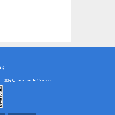
9号
cn
宣传处 xuanchuanchu@cecia.cn