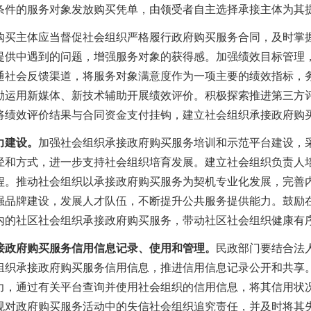
条件的服务对象发放购买凭单，由领受者自主选择承接主体为其
购买主体应当督促社会组织严格履行政府购买服务合同，
及时掌
提供中遇到的问题，
增强服务对象的获得感。
加强绩效目标管理
通社会反馈渠道，
将服务对象满意度作为一项主要的绩效指标，
励运用新媒体、新技术辅助开展绩效评价。
积极探索推进第三方
将绩效评价结果与合同资金支付挂钩，建立社会组织承接政府购
力建设。
加强社会组织承接政府购买服务培训和示范平台建设，
径和方式，
进一步支持社会组织培育发展
。建立社会组织负责人
程。
推动社会组织以承接政府购买服务为契机专业化发展，完善
强品牌建设，发展人才队伍
，
不断
提升公共服务提供能力
。
鼓励
内的社区社会组织承接政府购买服务，带动社区社会组织健康有
接政府购买服务信用信息记录、使用和管理。
民政部门要结合法
组织承接政府购买服务信用信息，推进信用信息记录公开和共享
力，通过有关平台查询并使用社会组织的信用信息，将其信用状
规对政府购买服务活动中的失信社会组织追究责任，并及时将其