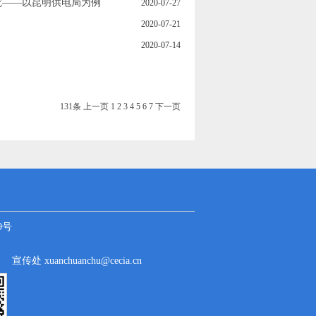
究——以昆明供电局为例
2020-07-27
2020-07-21
2020-07-14
131条
上一页
1
2
3
4
5
6
7
下一页
9号
cn
宣传处 xuanchuanchu@cecia.cn